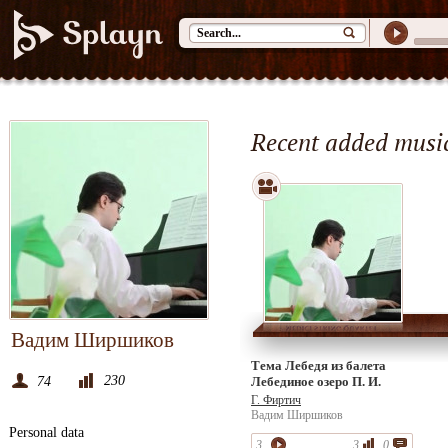
Recent added musi
Вадим Ширшиков
Тема Лебедя из балета
230
74
Лебединое озеро П. И.
Чайковского
Г. Фиртич
Вадим Ширшиков
Personal data
3
3
0