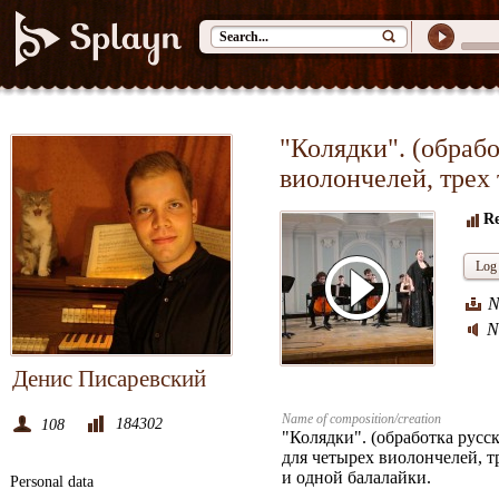
"Колядки". (обраб
виолончелей, трех 
Re
Log 
N
N
Денис Писаревский
Name of composition/creation
184302
108
"Колядки". (обработка русс
для четырех виолончелей, тр
и одной балалайки.
Personal data