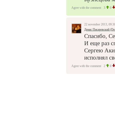
Agree with the comment
3
0
22 november 2013, 09:3
Денис Писаревский (De
Спасибо, Се
И еще раз 
Сергею Аки
исполнял св
Agree with the comment
2
0