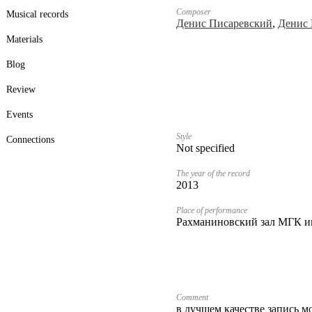
Composer
Musical records
Денис Писаревский
,
Денис 
Materials
Blog
Review
Events
Style
Connections
Not specified
The year of the record
2013
Place of performance
Рахманиновский зал МГК им
Comment
в лучшем качестве запись 