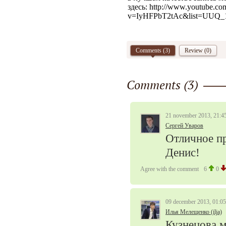
здесь: http://www.youtube.co
v=IyHFPbT2tAc&list=UUQ
Comments (
3
)
Review (0)
Comments (
3
)
21 november 2013, 21:4
Сергей Уваров
Отличное пр
Денис!
Agree with the comment
6
0
09 december 2013, 01:05
Илья Мелещенко (ilja)
Кузнецова м