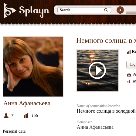
Немного солнца в 
Re
Log 
N
N
Анна Афанасьева
Name of composition/creation
Немного солнца в холодной
156
7
Composer
Анна Афанасьева
Personal data