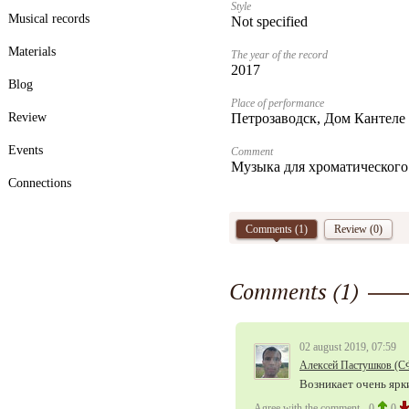
Style
Musical records
Not specified
Materials
The year of the record
2017
Blog
Place of performance
Review
Петрозаводск, Дом Кантеле
Events
Comment
Музыка для хроматического
Connections
Comments (
1
)
Review (0)
Comments (
1
)
02 august 2019, 07:59
Алексей Пастушков (С
Возникает очень ярки
Agree with the comment
0
0