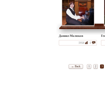
Даниил Малюков
Ге
5958
0
← Back
1
2
3