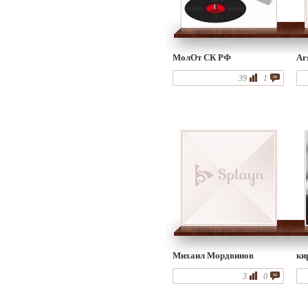
МолОт СК РФ
Ar
39
1
Михаил Мордвинов
ки
3
0