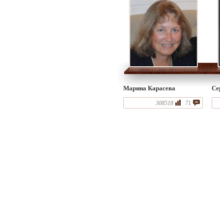
Марина Карасева
Се
308518
71