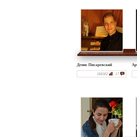
Денис Писаревский
Ар
184302
17