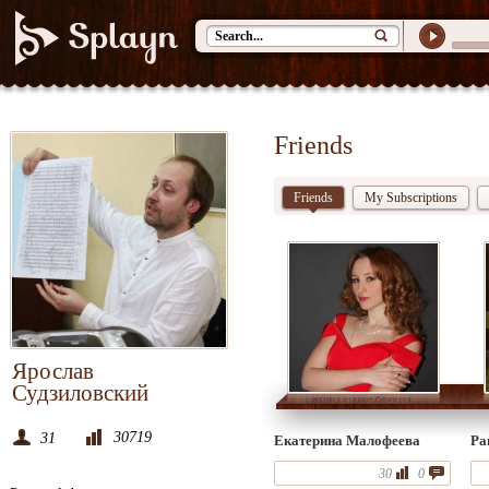
Friends
Friends
My Subscriptions
Ярослав
Судзиловский
30719
31
Екатерина Малофеева
Ра
30
0