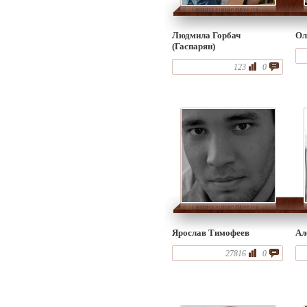
Людмила Горбач
Ол
(Гаспарян)
123
0
Ярослав Тимофеев
Ал
27816
0